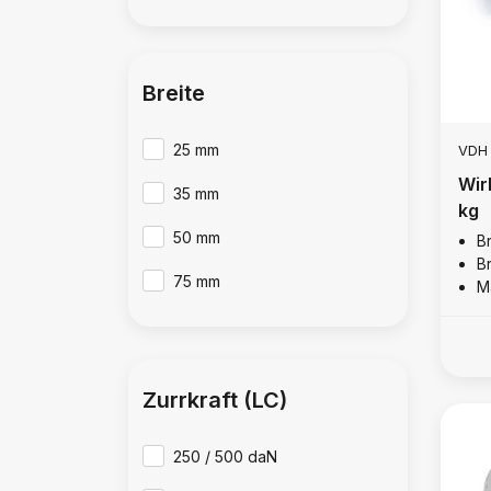
Breite
25 mm
VDH
Wir
35 mm
kg
50 mm
B
B
75 mm
M
Zurrkraft (LC)
250 / 500 daN