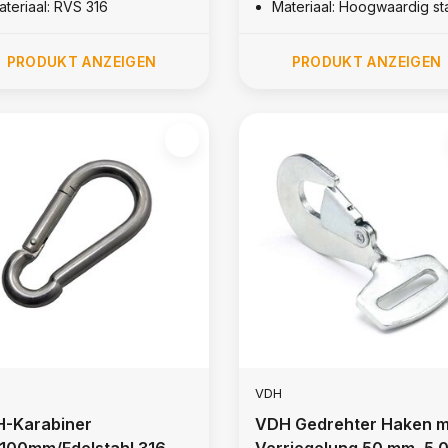
ateriaal: RVS 316
Materiaal: Hoogwaardig st
PRODUKT ANZEIGEN
PRODUKT ANZEIGEN
VDH
-Karabiner
VDH Gedrehter Haken m
100mm/Edelstahl 316
Verriegelung 50 mm, 5.