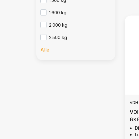
1.500 kg
1.600 kg
2.000 kg
2.500 kg
Alle
VDH
VDH
6x6
D
L