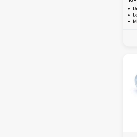
D
L
M