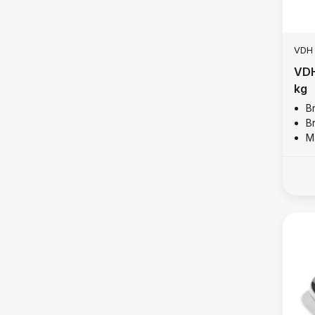
VDH
VDH
kg
B
B
Ma