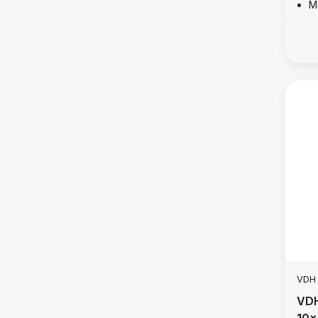
M
VDH
VDH
10x