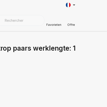
AÎNE
AUTOMOTIVE
MATÉRIAUX DE COUVERTURE
Soutien à
Favorieten
Offre
rop paars werklengte: 1