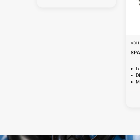
VDH
SP
L
D
M