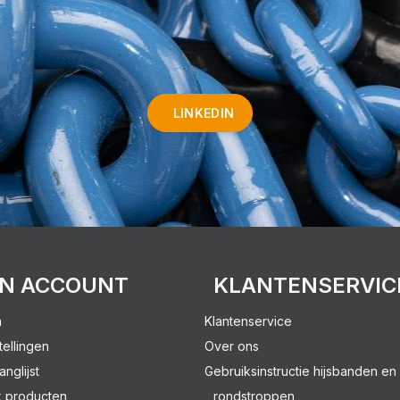
LINKEDIN
JN ACCOUNT
KLANTENSERVIC
n
Klantenservice
tellingen
Over ons
anglijst
Gebruiksinstructie hijsbanden en
k producten
rondstroppen