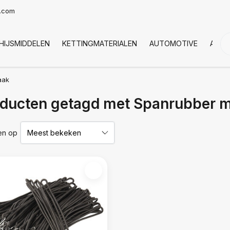
t.com
HIJSMIDDELEN
KETTINGMATERIALEN
AUTOMOTIVE
AFDE
aak
ducten getagd met Spanrubber m
en op