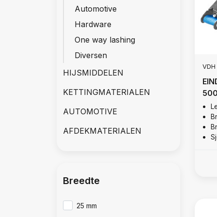
Automotive
Hardware
One way lashing
Diversen
VDH
HIJSMIDDELEN
EIN
KETTINGMATERIALEN
500
Le
AUTOMOTIVE
B
B
AFDEKMATERIALEN
S
Breedte
25 mm