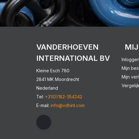
VANDERHOEVEN
MI
INTERNATIONAL BV
Inlogge
Mijn bes
Kleine Esch 780
Mijn verl
2841 MK Moordrecht
Vergelij
Nederland
Tel:
+31(0)182-354242
E-mail:
info@vdhint.com