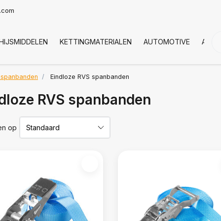
t.com
HIJSMIDDELEN
KETTINGMATERIALEN
AUTOMOTIVE
AFDE
e spanbanden
Eindloze RVS spanbanden
dloze RVS spanbanden
en op