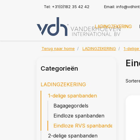
Tel: +31(0)182 35 42 42
Email:
info@vdhin
LADINGZEKERING
Terug naar home
LADINGZEKERING
1-delig
Ein
Categorieën
Sorter
LADINGZEKERING
1-delige spanbanden
Bagagegordels
Eindloze spanbanden
Eindloze RVS spanbanden
2-delige spanbanden