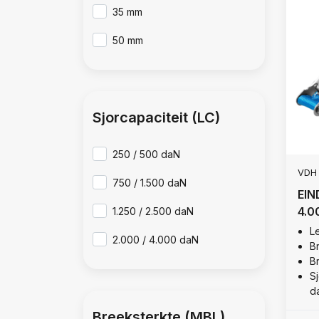
35 mm
50 mm
Sjorcapaciteit (LC)
250 / 500 daN
VDH
750 / 1.500 daN
EIN
4.0
1.250 / 2.500 daN
Le
2.000 / 4.000 daN
B
B
Sj
d
Breeksterkte (MBL)