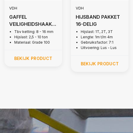
VDH
VDH
GAFFEL
HIJSBAND PAKKET
VEILIGHEIDSHAAK
16-DELIG
MET GRIPLATCH,
Tbv ketting: 8 - 16 mm
Hijslast: 1T, 2T, 3T
Hijslast: 2,5 - 10 ton
Lengte: 1m t/m 4m
GRADE 100
Materiaal: Grade 100
Gebruiksfactor: 7:1
Uitvoering: Lus - Lus
BEKIJK PRODUCT
BEKIJK PRODUCT