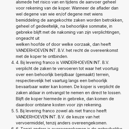
alsmede het risico van en tijdens de aanvoer geheel
voor rekening van de koper. Wanneer de aflader dan
wel degene van wie en/of degene met wiens
bemiddeling de aangekochte zaken worden betrokken,
geheel of gedeeltelijk, na behoorlijke sommatie, in
gebreke blijft met de nakoming van zijn verplichtingen,
ongeacht uit
welken hoofde of door welke oorzaak, dan heeft
VANDERHOEVEN INT. B.V. het recht de overeenkomst
met de koper te ontbinden.
4. Bij levering franco is VANDERHOEVEN INT. B.V.
verplicht de zaken te vervoeren tot waar het voortuig
over een behoorlijk berijdbaar (gemaakt) terrein,
respectievelijk het vaartuig langs een behoorlijk
bevaarbaar water kan komen. De koper is verplicht de
zaken aldaar in ontvangst te nemen en direct te lossen.
Blijft de koper hiermede in gebreke, dan komen de
daardoor ontstane kosten voor zijn rekening.
5. Bij levering franco zowel als niet franco heeft
VANDERHOEVEN INT. B.V. de keuze van het
vervoermiddel, tenzij anders overeengekomen.
6. Tenzij anders is overeengekomen is de gebruikelijke