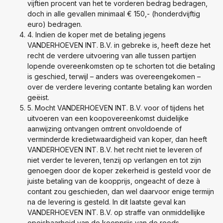
vijftien procent van het te vorderen bedrag bedragen,
doch in alle gevallen minimaal € 150,- (honderdvijftig
euro) bedragen.
4. Indien de koper met de betaling jegens
VANDERHOEVEN INT. B.V. in gebreke is, heeft deze het
recht de verdere uitvoering van alle tussen partijen
lopende overeenkomsten op te schorten tot die betaling
is geschied, terwijl – anders was overeengekomen –
over de verdere levering contante betaling kan worden
geëist.
5. Mocht VANDERHOEVEN INT. B.V. voor of tijdens het
uitvoeren van een koopovereenkomst duidelijke
aanwijzing ontvangen omtrent onvoldoende of
verminderde kredietwaardigheid van koper, dan heeft
VANDERHOEVEN INT. B.V. het recht niet te leveren of
niet verder te leveren, tenzij op verlangen en tot zijn
genoegen door de koper zekerheid is gesteld voor de
juiste betaling van de koopprijs, ongeacht of deze à
contant zou geschieden, dan wel daarvoor enige termijn
na de levering is gesteld. In dit laatste geval kan
VANDERHOEVEN INT. B.V. op straffe van onmiddellijke
opeisbaarheid van de koopprijs van de reeds