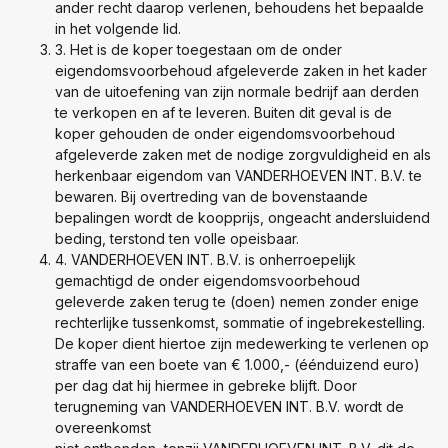
ander recht daarop verlenen, behoudens het bepaalde
in het volgende lid.
3. Het is de koper toegestaan om de onder
eigendomsvoorbehoud afgeleverde zaken in het kader
van de uitoefening van zijn normale bedrijf aan derden
te verkopen en af te leveren. Buiten dit geval is de
koper gehouden de onder eigendomsvoorbehoud
afgeleverde zaken met de nodige zorgvuldigheid en als
herkenbaar eigendom van VANDERHOEVEN INT. B.V. te
bewaren. Bij overtreding van de bovenstaande
bepalingen wordt de koopprijs, ongeacht andersluidend
beding, terstond ten volle opeisbaar.
4. VANDERHOEVEN INT. B.V. is onherroepelijk
gemachtigd de onder eigendomsvoorbehoud
geleverde zaken terug te (doen) nemen zonder enige
rechterlijke tussenkomst, sommatie of ingebrekestelling.
De koper dient hiertoe zijn medewerking te verlenen op
straffe van een boete van € 1.000,- (éénduizend euro)
per dag dat hij hiermee in gebreke blijft. Door
terugneming van VANDERHOEVEN INT. B.V. wordt de
overeenkomst