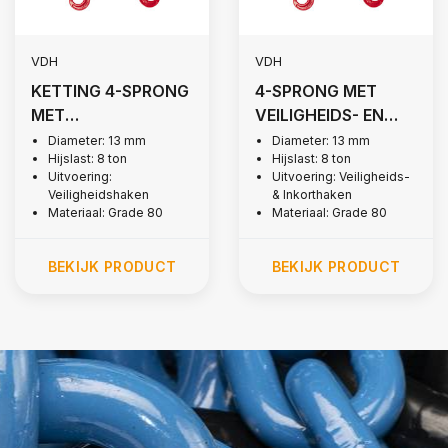
VDH
VDH
KETTING 4-SPRONG
4-SPRONG MET
MET
VEILIGHEIDS- EN
VEILIGHEIDSHAKEN,
INKORTHAKEN,
Diameter: 13 mm
Diameter: 13 mm
Hijslast: 8 ton
Hijslast: 8 ton
Ø 13 MM
G80, Ø 13 MM
Uitvoering:
Uitvoering: Veiligheids-
Veiligheidshaken
& Inkorthaken
Materiaal: Grade 80
Materiaal: Grade 80
BEKIJK PRODUCT
BEKIJK PRODUCT