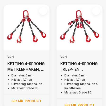
VDH
VDH
KETTING 4-SPRONG
KETTING 4-SPRONG
MET KLEPHAKEN, Ø
| KLEP- EN
6 MM
INKORTHAKEN,
Diameter: 6 mm
Diameter: 6 mm
Hijslast: 1,7 ton
Hijslast: 1,7 ton
GRADE 80
Uitvoering: Klephaken
Uitvoering: Klephaken &
Materiaal: Grade 80
Inkorthaken
Materiaal: Grade 80
BEKIJK PRODUCT
BEKIJK PRODUCT