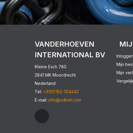
VANDERHOEVEN
MI
INTERNATIONAL BV
Inlogge
Mijn bes
Kleine Esch 780
Mijn verl
2841 MK Moordrecht
Vergelij
Nederland
Tel:
+31(0)182-354242
E-mail:
info@vdhint.com