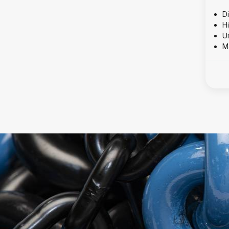
D
Hi
U
Ma