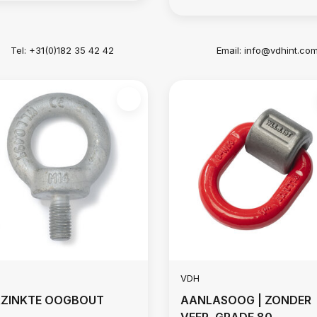
Tel: +31(0)182 35 42 42
Email:
info@vdhint.co
VDH
RZINKTE OOGBOUT
AANLASOOG | ZONDER
VEER, GRADE 80