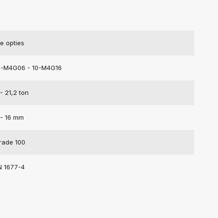
ie opties
0-M4G06 - 10-M4G16
- 21,2 ton
 - 16 mm
rade 100
N 1677-4