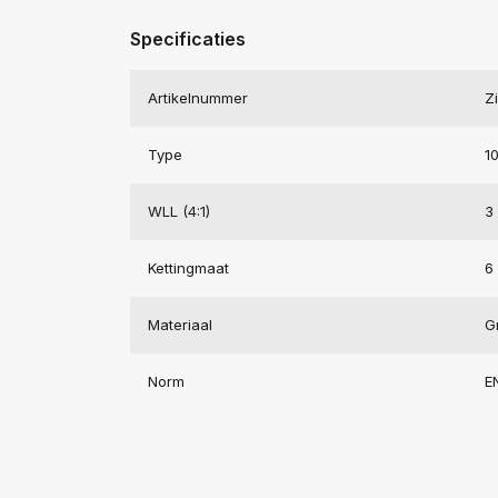
Specificaties
Artikelnummer
Z
Type
1
WLL (4:1)
3 
Kettingmaat
6
Materiaal
G
Norm
E