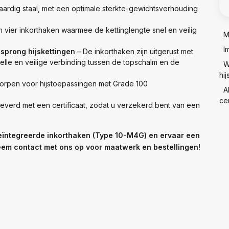
rdig staal, met een optimale sterkte-gewichtsverhouding
 vier inkorthaken waarmee de kettinglengte snel en veilig
M
I
sprong hijskettingen
– De inkorthaken zijn uitgerust met
nelle en veilige verbinding tussen de topschalm en de
W
hij
orpen voor hijstoepassingen met Grade 100
A
cer
everd met een certificaat, zodat u verzekerd bent van een
ïntegreerde inkorthaken (Type 10-M4G) en ervaar een
 Neem contact met ons op voor maatwerk en bestellingen!