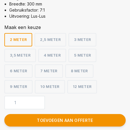
Breedte: 300 mm
Gebruiksfactor: 7:1
Uitvoering: Lus-Lus
Maak een keuze
2 METER
2,5 METER
3 METER
3,5 METER
4 METER
5 METER
6 METER
7 METER
8 METER
9 METER
10 METER
12 METER
TOEVOEGEN AAN OFFERTE