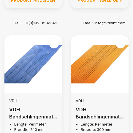
PRODUKT ANZEIGEN
PRODUKT ANZEIGEN
Tel: +31(0)182 35 42 42
Email:
info@vdhint.com
VDH
VDH
VDH
VDH
Bandschlingenmate
Bandschlingenmate
rial 240mm, 40.000
rial 300mm, 50.000
Lengte: Per meter
Lengte: Per meter
Breedte: 240 mm
Breedte: 300 mm
kg
kg