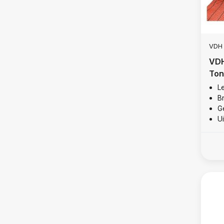
VDH
VDH
Ton
Le
B
Ge
U