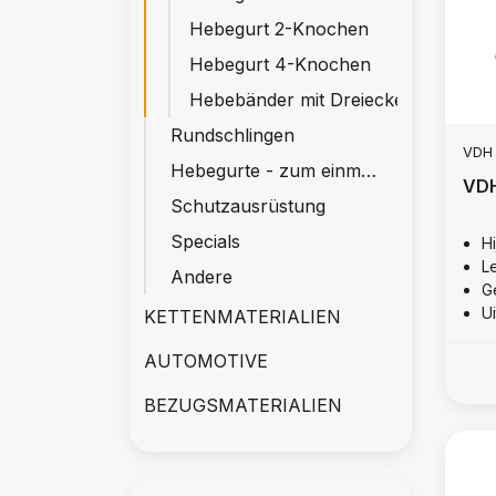
Hebegurt 2-Knochen
Hebegurt 4-Knochen
Hebebänder mit Dreiecken
Rundschlingen
VDH
Hebegurte - zum einmaligen Gebrauch
VDH
Schutzausrüstung
Specials
Hi
L
Andere
Ge
Ui
KETTENMATERIALIEN
AUTOMOTIVE
BEZUGSMATERIALIEN