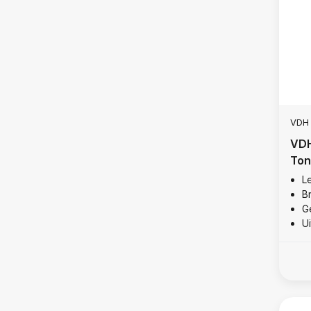
VDH
VDH
Ton
Le
B
Ge
U