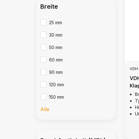
Breite
25 mm
30 mm
50 mm
60 mm
VDH
90 mm
VDH
120 mm
Kla
B
150 mm
T
Hi
Alle
U