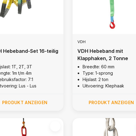
VDH
 Hebeband-Set 16-teilig
VDH Hebeband mit
Klapphaken, 2 Tonne
jslast: 1T, 2T, 3T
Breedte: 60 mm
engte: 1m t/m 4m
Type: 1-sprong
bruiksfactor: 7:1
Hijslast: 2 ton
tvoering: Lus - Lus
Uitvoering: Klephaak
PRODUKT ANZEIGEN
PRODUKT ANZEIGEN