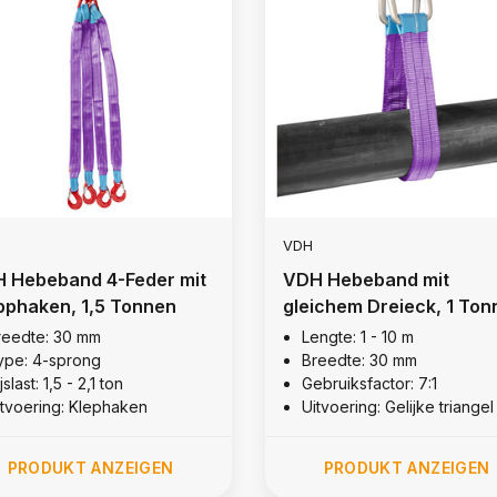
VDH
 Hebeband 4-Feder mit
VDH Hebeband mit
pphaken, 1,5 Tonnen
gleichem Dreieck, 1 Ton
reedte: 30 mm
Lengte: 1 - 10 m
ype: 4-sprong
Breedte: 30 mm
jslast: 1,5 - 2,1 ton
Gebruiksfactor: 7:1
itvoering: Klephaken
Uitvoering: Gelijke triangel
PRODUKT ANZEIGEN
PRODUKT ANZEIGEN