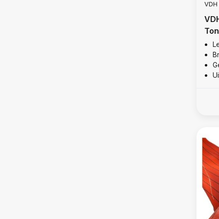
VDH
VDH
Ton
Le
B
Ge
U