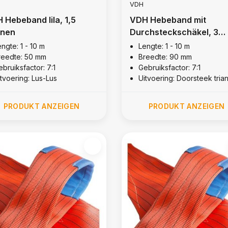
VDH
 Hebeband lila, 1,5
VDH Hebeband mit
nen
Durchsteckschäkel, 3
Tonnen
ngte: 1 - 10 m
Lengte: 1 - 10 m
reedte: 50 mm
Breedte: 90 mm
bruiksfactor: 7:1
Gebruiksfactor: 7:1
itvoering: Lus-Lus
Uitvoering: Doorsteek tria
PRODUKT ANZEIGEN
PRODUKT ANZEIGEN