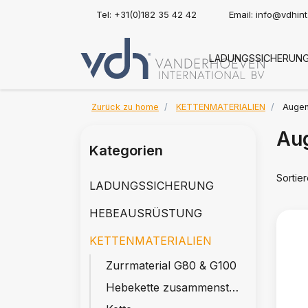
Tel: +31(0)182 35 42 42
Email:
info@vdhin
LADUNGSSICHERUN
Zurück zu home
KETTENMATERIALIEN
Augen
Au
Kategorien
Sortie
LADUNGSSICHERUNG
HEBEAUSRÜSTUNG
KETTENMATERIALIEN
Zurrmaterial G80 & G100
Hebekette zusammenstellen G80 & G100