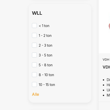
WLL
< 1 ton
1 - 2 ton
2 - 3 ton
3 - 5 ton
VDH
5 - 8 ton
VDH
8 - 10 ton
D
10 - 15 ton
Hi
U
Alle
M