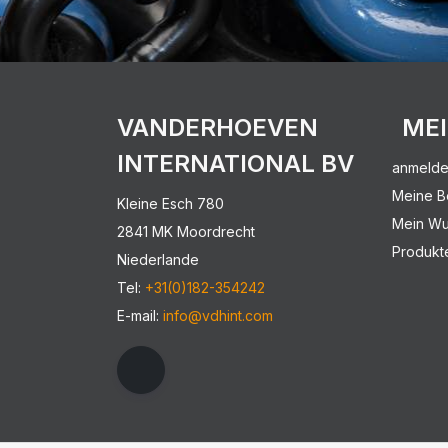
VANDERHOEVEN
ME
INTERNATIONAL BV
anmeld
Meine B
Kleine Esch 780
Mein Wu
2841 MK Moordrecht
Produkt
Niederlande
Tel:
+31(0)182-354242
E-mail:
info@vdhint.com