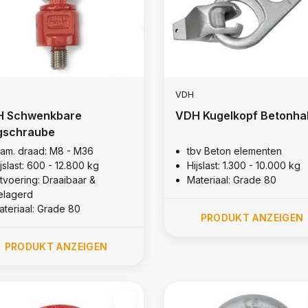
VDH
 Schwenkbare
VDH Kugelkopf Betonha
gschraube
iam. draad: M8 - M36
tbv Beton elementen
jslast: 600 - 12.800 kg
Hijslast: 1.300 - 10.000 kg
itvoering: Draaibaar &
Materiaal: Grade 80
elagerd
ateriaal: Grade 80
PRODUKT ANZEIGEN
PRODUKT ANZEIGEN