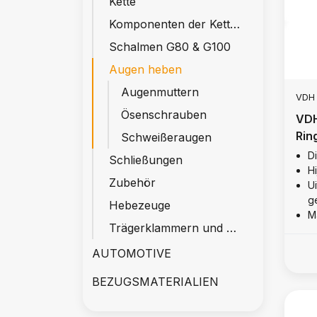
Kette
Komponenten der Kette G80 & G100
Schalmen G80 & G100
Augen heben
Augenmuttern
VDH
Ösenschrauben
VDH
Rin
Schweißeraugen
D
Schließungen
Hi
Zubehör
U
g
Hebezeuge
M
Trägerklammern und Wagen
AUTOMOTIVE
BEZUGSMATERIALIEN