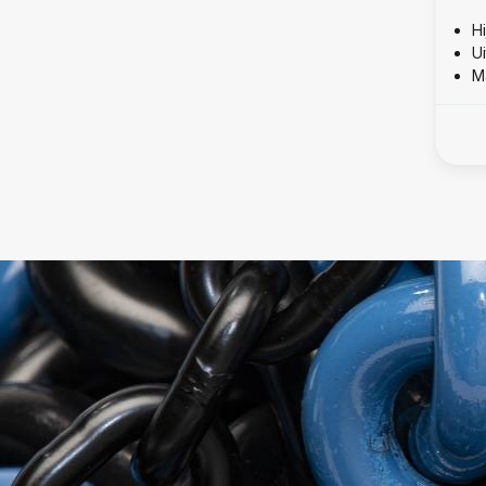
Hi
U
M