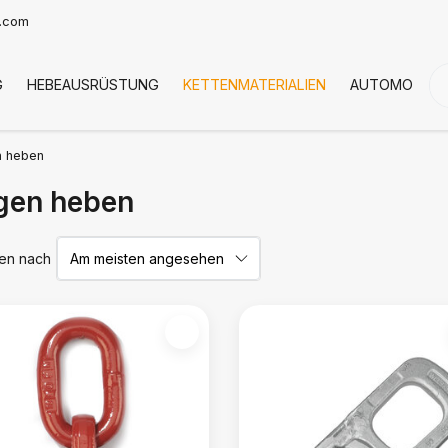
t.com
G
HEBEAUSRÜSTUNG
KETTENMATERIALIEN
AUTOMOTIVE
 heben
gen heben
ren nach