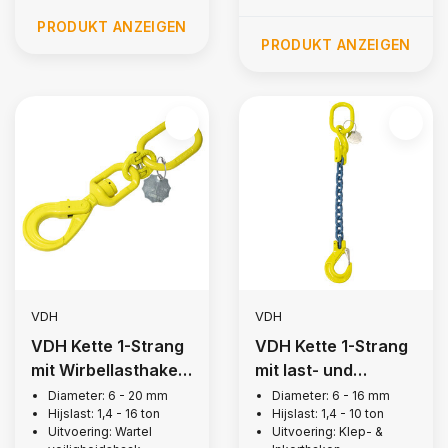
PRODUKT ANZEIGEN
PRODUKT ANZEIGEN
VDH
VDH
VDH Kette 1-Strang
VDH Kette 1-Strang
mit Wirbellasthaken
mit last- und
mit
Schlitzhaken, Grade
Diameter: 6 - 20 mm
Diameter: 6 - 16 mm
Hijslast: 1,4 - 16 ton
Hijslast: 1,4 - 10 ton
Sicherheitsklappe,
100
Uitvoering: Wartel
Uitvoering: Klep- &
Güteklasse 10