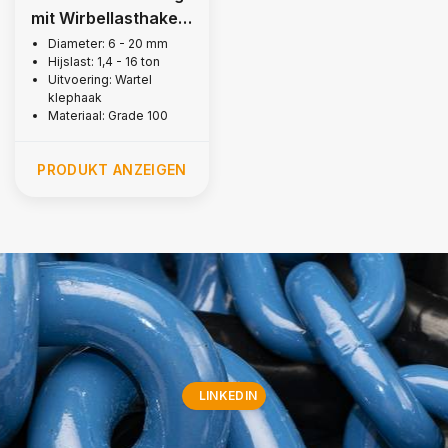
mit Wirbellasthaken
mit riegel,
Diameter: 6 - 20 mm
Hijslast: 1,4 - 16 ton
Güteklasse 10
Uitvoering: Wartel
klephaak
Materiaal: Grade 100
PRODUKT ANZEIGEN
LINKEDIN