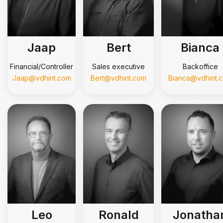
Jaap
Bert
Bianca
Financial/Controller
Sales executive
Backoffice
Jaap@vdhint.com
Bert@vdhint.com
Bianca@vdhint.
Leo
Ronald
Jonatha