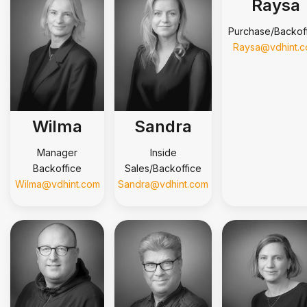
Raysa
Purchase/Backof
Raysa@vdhint.
Wilma
Sandra
Manager
Inside
Backoffice
Sales/Backoffice
Wilma@vdhint.com
Sandra@vdhint.com