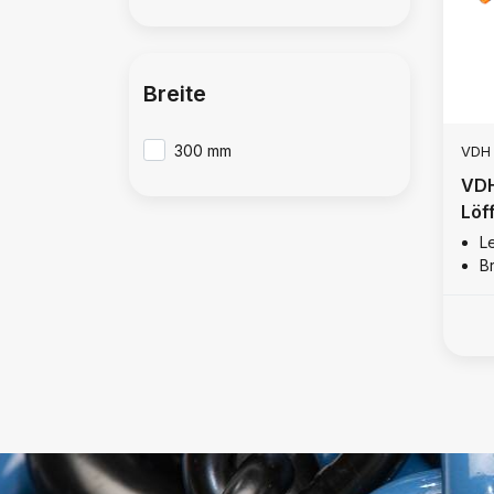
Breite
300 mm
VDH
VDH
Löf
L
B