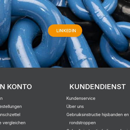
LINKEDIN
IN KONTO
KUNDENDIENST
en
Kundenservice
estellungen
Über uns
nschzettel
Gebruiksinstructie hijsbanden en
e vergleichen
rondstroppen