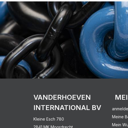
VANDERHOEVEN
ME
INTERNATIONAL BV
anmeld
Meine B
Kleine Esch 780
Mein Wu
2841 MK Moordrecht