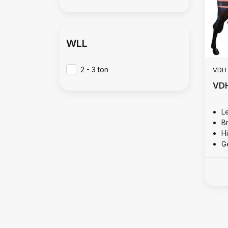
WLL
2 - 3 ton
VDH
VDH
L
B
Hi
Ge