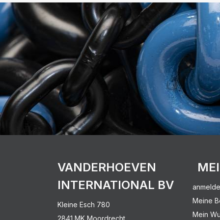
VANDERHOEVEN
ME
INTERNATIONAL BV
anmeld
Meine B
Kleine Esch 780
Mein Wu
2841 MK Moordrecht