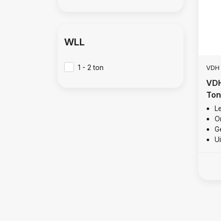
WLL
1 - 2 ton
VDH
VDH
Ton
Le
O
Ge
U