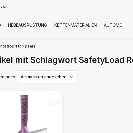
t.com
G
HEBEAUSRÜSTUNG
KETTENMATERIALIEN
AUTOMOTIVE
ndstrop 1 ton paars
ikel mit Schlagwort SafetyLoad R
ren nach