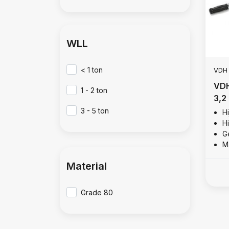
WLL
< 1 ton
VDH
VDH
1 - 2 ton
3,2
3 - 5 ton
H
Hi
Ge
M
Material
Grade 80