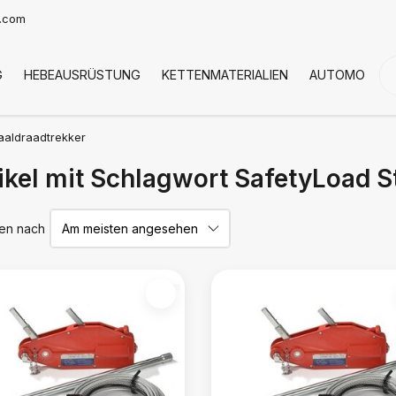
t.com
G
HEBEAUSRÜSTUNG
KETTENMATERIALIEN
AUTOMOTIVE
aaldraadtrekker
ikel mit Schlagwort SafetyLoad S
ren nach