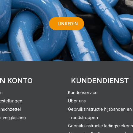
LINKEDIN
IN KONTO
KUNDENDIENST
en
Kundenservice
estellungen
Über uns
nschzettel
Gebruiksinstructie hijsbanden en
e vergleichen
rondstroppen
Gebruiksinstructie ladingszekeri