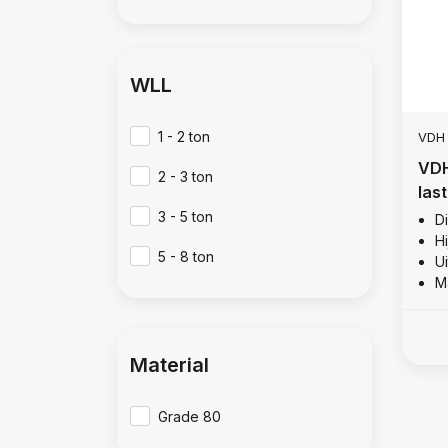
WLL
1 - 2 ton
VDH
VDH
2 - 3 ton
las
3 - 5 ton
D
Hi
5 - 8 ton
U
M
Material
Grade 80