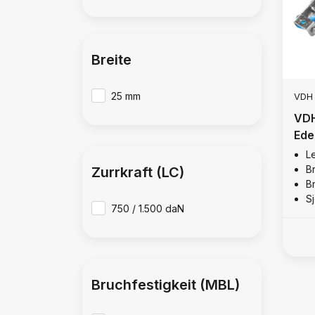
Breite
25 mm
VDH
VDH
Ede
Le
B
Zurrkraft (LC)
B
Sj
750 / 1.500 daN
Bruchfestigkeit (MBL)