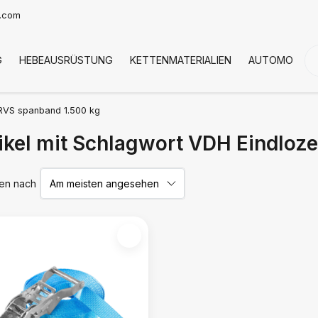
t.com
G
HEBEAUSRÜSTUNG
KETTENMATERIALIEN
AUTOMOTIVE
RVS spanband 1.500 kg
ikel mit Schlagwort VDH Eindloz
ren nach