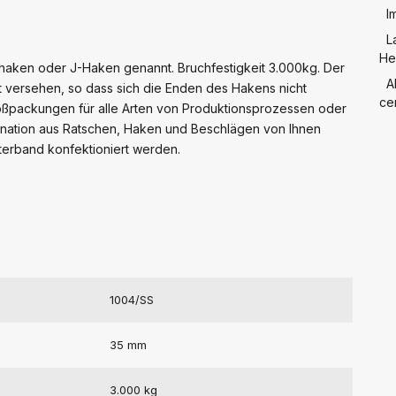
I
L
He
thaken oder J-Haken genannt. Bruchfestigkeit 3.000kg. Der
A
ht versehen, so dass sich die Enden des Hakens nicht
cer
roßpackungen für alle Arten von Produktionsprozessen oder
bination aus Ratschen, Haken und Beschlägen von Ihnen
erband konfektioniert werden.
1004/SS
35 mm
3.000 kg