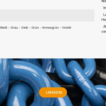
Ni
I
L
He
A
Weiß - Grau - Gelb - Grün - Armeegrün - Violett
cer
LINKEDIN