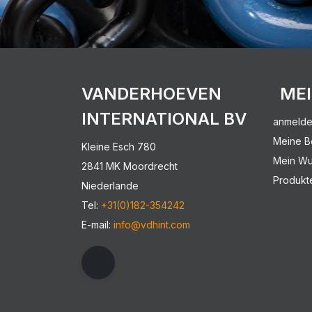
VANDERHOEVEN
ME
INTERNATIONAL BV
anmeld
Meine B
Kleine Esch 780
Mein Wu
2841 MK Moordrecht
Produkt
Niederlande
Tel:
+31(0)182-354242
E-mail:
info@vdhint.com