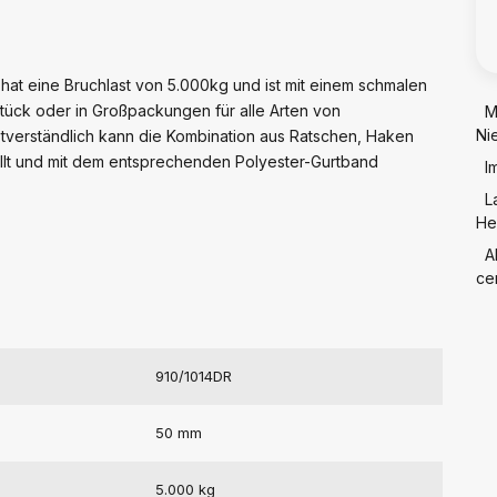
hat eine Bruchlast von 5.000kg und ist mit einem schmalen
o Stück oder in Großpackungen für alle Arten von
M
Ni
tverständlich kann die Kombination aus Ratschen, Haken
lt und mit dem entsprechenden Polyester-Gurtband
I
L
He
A
cer
910/1014DR
50 mm
5.000 kg