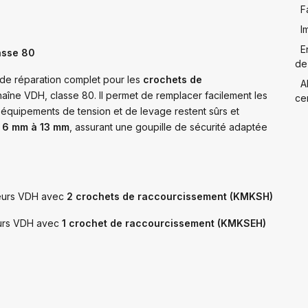
F
I
E
asse 80
de
de réparation complet pour les
crochets de
A
aîne VDH, classe 80. Il permet de remplacer facilement les
cer
 équipements de tension et de levage restent sûrs et
s
6 mm à 13 mm
, assurant une goupille de sécurité adaptée
deurs VDH avec
2 crochets de raccourcissement (KMKSH)
eurs VDH avec
1 crochet de raccourcissement (KMKSEH)