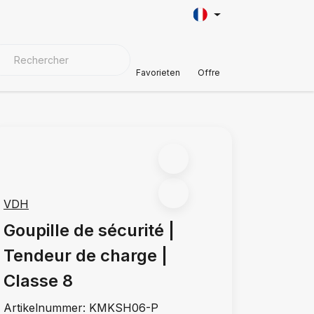
AÎNE
AUTOMOTIVE
MATÉRIAUX DE COUVERTURE
Soutien à
Favorieten
Offre
VDH
Goupille de sécurité |
Tendeur de charge |
Classe 8
Artikelnummer:
KMKSH06-P