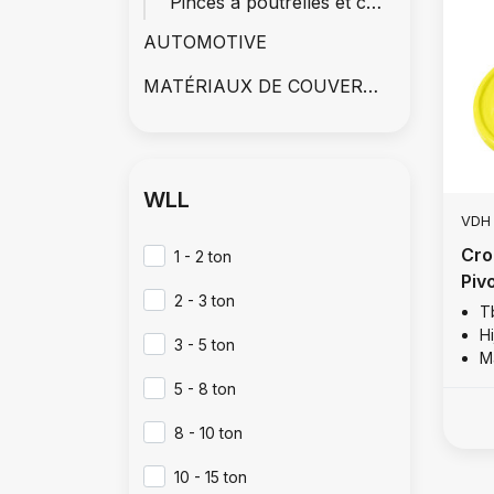
Pinces à poutrelles et chariots
AUTOMOTIVE
MATÉRIAUX DE COUVERTURE
WLL
VDH
Cro
1 - 2 ton
Piv
2 - 3 ton
Gra
T
Hi
3 - 5 ton
M
5 - 8 ton
8 - 10 ton
10 - 15 ton