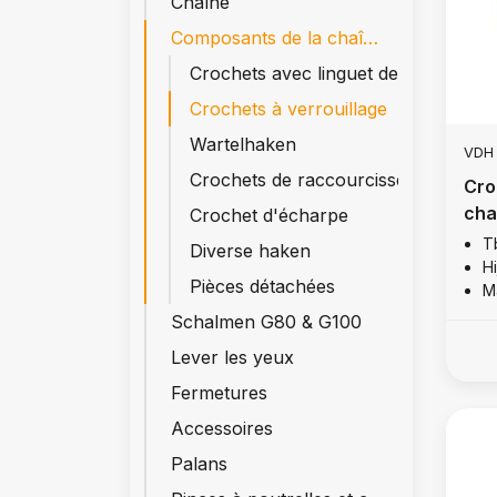
Chaîne
Composants de la chaîne G80 & G100
Crochets avec linguet de sécurité
Crochets à verrouillage
Wartelhaken
VDH
Crochets de raccourcissement
Cro
cha
Crochet d'écharpe
T
Diverse haken
Hi
Pièces détachées
M
Schalmen G80 & G100
Lever les yeux
Fermetures
Accessoires
Palans