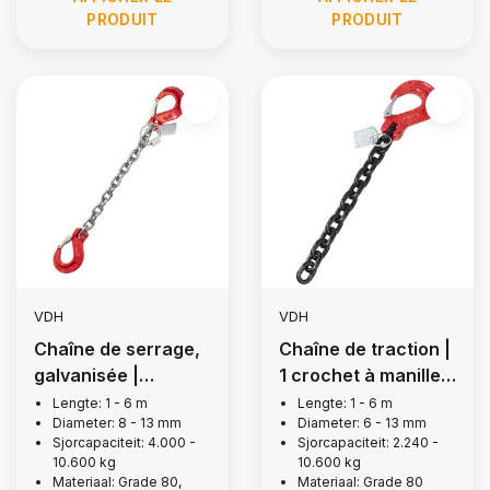
PRODUIT
PRODUIT
VDH
VDH
Chaîne de serrage,
Chaîne de traction |
galvanisée |
1 crochet à manille,
Crochets de palan à
Grade 80
Lengte: 1 - 6 m
Lengte: 1 - 6 m
Diameter: 8 - 13 mm
Diameter: 6 - 13 mm
œillet, Grade 80
Sjorcapaciteit: 4.000 -
Sjorcapaciteit: 2.240 -
10.600 kg
10.600 kg
Materiaal: Grade 80,
Materiaal: Grade 80