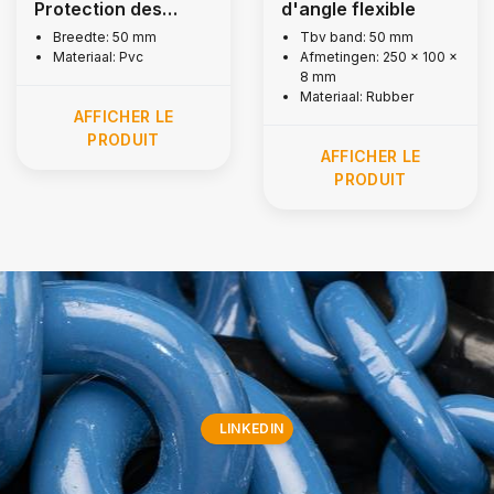
Protection des
d'angle flexible
bords de la sangle
Breedte: 50 mm
Tbv band: 50 mm
Materiaal: Pvc
Afmetingen: 250 x 100 x
d'arrimage
8 mm
Materiaal: Rubber
AFFICHER LE
PRODUIT
AFFICHER LE
PRODUIT
LINKEDIN