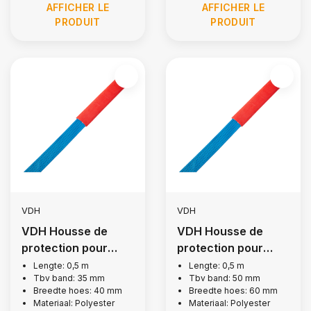
AFFICHER LE
AFFICHER LE
PRODUIT
PRODUIT
VDH
VDH
VDH Housse de
VDH Housse de
protection pour
protection pour
sangle d'arrimage
sangle d'arrimage
Lengte: 0,5 m
Lengte: 0,5 m
Tbv band: 35 mm
Tbv band: 50 mm
de 35 mm, 0,5 m
de 50 mm, 0,5 m
Breedte hoes: 40 mm
Breedte hoes: 60 mm
Materiaal: Polyester
Materiaal: Polyester