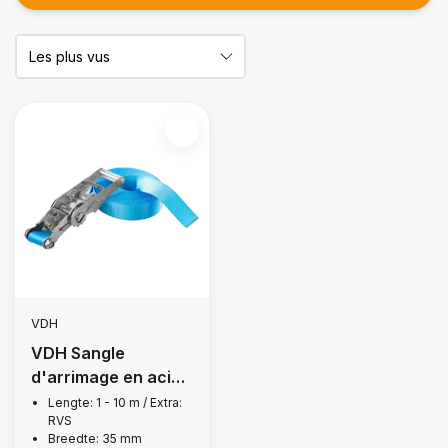
VDH
VDH Sangle
d'arrimage en acier
inoxydable sans fin,
Lengte: 1 - 10 m / Extra:
RVS
2 500 kg
Breedte: 35 mm