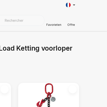
AÎNE
AUTOMOTIVE
MATÉRIAUX DE COUVERTURE
Soutien à
Favorieten
Offre
Load Ketting voorloper