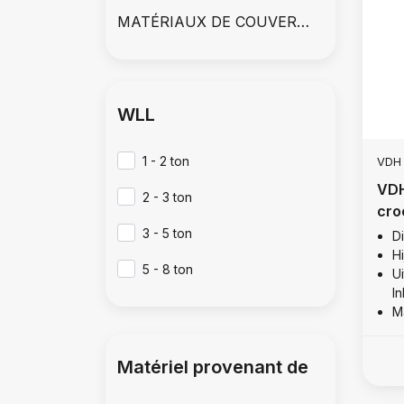
MATÉRIAUX DE COUVERTURE
WLL
1 - 2 ton
VDH
VDH
2 - 3 ton
cro
ret
3 - 5 ton
D
Hi
5 - 8 ton
Ui
I
M
Matériel provenant de