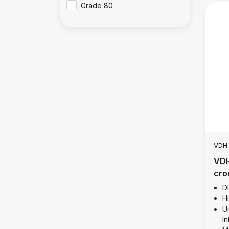
Grade 80
VDH
VDH
cro
cro
D
Hi
Ui
I