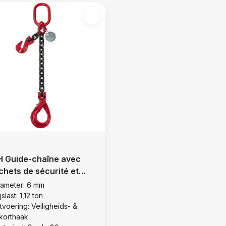
 Guide-chaîne avec
chets de sécurité et
chets fendus, Ø 6 mm
iameter: 6 mm
jslast: 1,12 ton
tvoering: Veiligheids- &
nkorthaak