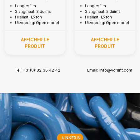
inch
inch
Lengte: 1 m
Lengte: 1 m
Slangmaat: 3 duims
Slangmaat: 2 duims
Hijslast: 1,5 ton
Hijslast: 1,5 ton
Uitvoering: Open model
Uitvoering: Open model
AFFICHER LE
AFFICHER LE
PRODUIT
PRODUIT
Tel: +31(0)182 35 42 42
Email:
info@vdhint.com
LINKEDIN