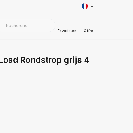
AÎNE
AUTOMOTIVE
MATÉRIAUX DE COUVERTURE
Soutien à
Favorieten
Offre
Load Rondstrop grijs 4