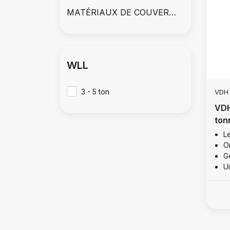
MATÉRIAUX DE COUVERTURE
WLL
3 - 5 ton
VDH
VDH
ton
Le
O
Ge
U