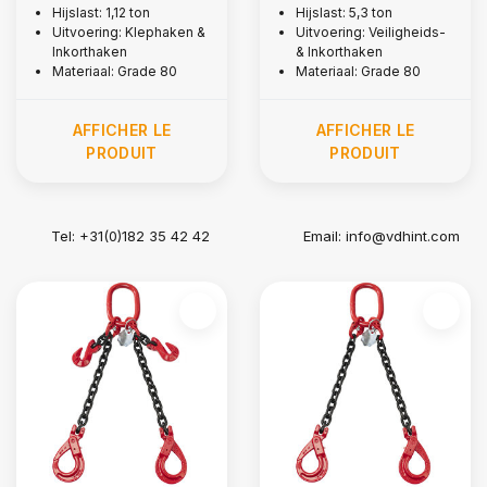
Hijslast: 1,12 ton
Hijslast: 5,3 ton
à encoche, Ø 6 mm
sécurité et crochets
Uitvoering: Klephaken &
Uitvoering: Veiligheids-
fendus, Ø 13 mm
Inkorthaken
& Inkorthaken
Materiaal: Grade 80
Materiaal: Grade 80
AFFICHER LE
AFFICHER LE
PRODUIT
PRODUIT
Tel: +31(0)182 35 42 42
Email:
info@vdhint.com