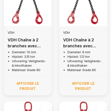
VDH
VDH
VDH Chaîne à 2
VDH Chaîne à 2
branches avec
branches avec
crochets de
crochets de
Diameter: 10 mm
Diameter: 6 mm
Hijslast: 3,15 ton
Hijslast: 1,12 ton
sécurité et crochets
sécurité et crochets
Uitvoering: Veiligheids-
Uitvoering: Veiligheids-
fendus, Ø 10 mm
fendus, Ø 6 mm
& Inkorthaken
& Inkorthaken
Materiaal: Grade 80
Materiaal: Grade 80
AFFICHER LE
AFFICHER LE
PRODUIT
PRODUIT