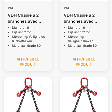
VDH
VDH
VDH Chaîne à 2
VDH Chaîne à 2
branches avec
branches avec
crochets de
crochets de
Diameter: 8 mm
Diameter: 6 mm
Hijslast: 2 ton
Hijslast: 1,12 ton
sécurité et crochets
sécurité, Ø 6 mm
Uitvoering: Veiligheids-
Uitvoering:
fendus, Ø 8 mm
& Inkorthaken
Veiligheidshaken
Materiaal: Grade 80
Materiaal: Grade 80
AFFICHER LE
AFFICHER LE
PRODUIT
PRODUIT