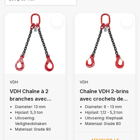
VDH
VDH
VDH Chaîne à 2
Chaîne VDH 2-brins
branches avec
avec crochets de
crochets de
levage à goujon,
Diameter: 13 mm
Diameter: 6 - 13 mm
Hijslast: 5,3 ton
Hijslast: 1,12 - 5,3 ton
sécurité, Ø 13 mm
Grade 80
Uitvoering:
Uitvoering: Klephaak
Veiligheidshaken
Materiaal: Grade 80
Materiaal: Grade 80