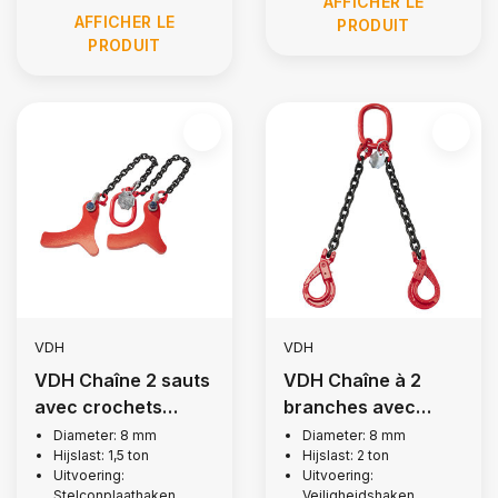
AFFICHER LE
AFFICHER LE
PRODUIT
PRODUIT
VDH
VDH
VDH Chaîne 2 sauts
VDH Chaîne à 2
avec crochets
branches avec
stelcon, Ø 8 mm
crochets de
Diameter: 8 mm
Diameter: 8 mm
Hijslast: 1,5 ton
Hijslast: 2 ton
sécurité, Ø 8 mm
Uitvoering:
Uitvoering:
Stelconplaathaken
Veiligheidshaken