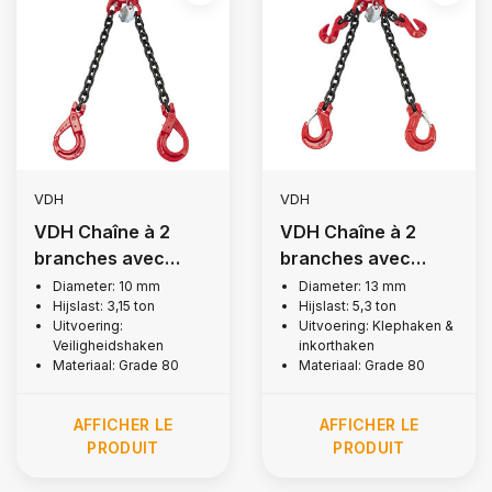
VDH
VDH
VDH Chaîne à 2
VDH Chaîne à 2
branches avec
branches avec
crochets de
crochets à rabat et
Diameter: 10 mm
Diameter: 13 mm
Hijslast: 3,15 ton
Hijslast: 5,3 ton
sécurité, Ø 10 mm
à encoche, Ø 13 mm
Uitvoering:
Uitvoering: Klephaken &
Veiligheidshaken
inkorthaken
Materiaal: Grade 80
Materiaal: Grade 80
AFFICHER LE
AFFICHER LE
PRODUIT
PRODUIT