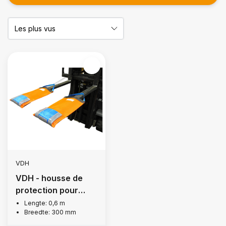
VDH
VDH - housse de
protection pour
cuillère de chariot
Lengte: 0,6 m
Breedte: 300 mm
élévateur à fourche