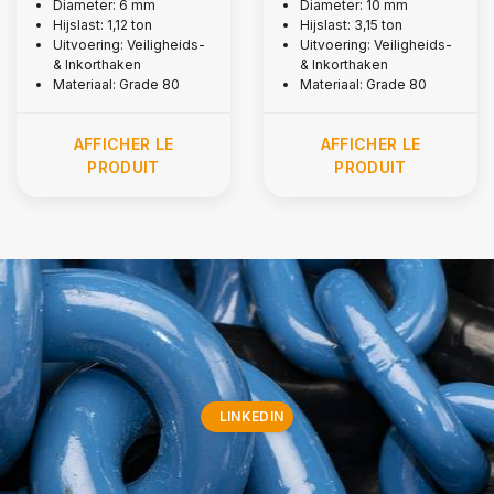
crochets de
crochets de
Diameter: 6 mm
Diameter: 10 mm
Hijslast: 1,12 ton
Hijslast: 3,15 ton
sécurité et crochets
sécurité et crochets
Uitvoering: Veiligheids-
Uitvoering: Veiligheids-
fendus, Ø 6 mm
fendus, Ø 10 mm
& Inkorthaken
& Inkorthaken
Materiaal: Grade 80
Materiaal: Grade 80
AFFICHER LE
AFFICHER LE
PRODUIT
PRODUIT
LINKEDIN