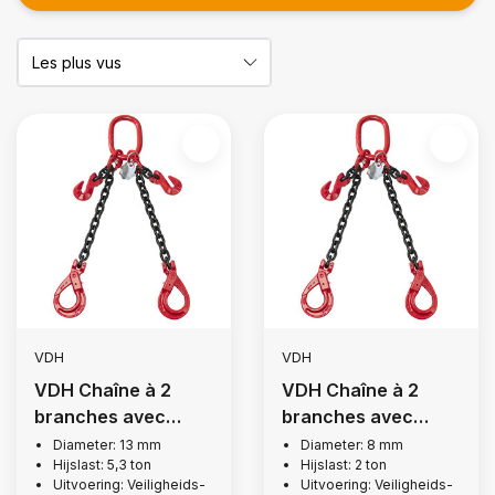
VDH
VDH
VDH Chaîne à 2
VDH Chaîne à 2
branches avec
branches avec
crochets de
crochets de
Diameter: 13 mm
Diameter: 8 mm
Hijslast: 5,3 ton
Hijslast: 2 ton
sécurité et crochets
sécurité et crochets
Uitvoering: Veiligheids-
Uitvoering: Veiligheids-