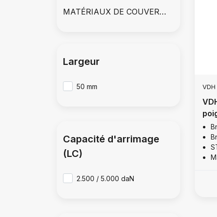
MATÉRIAUX DE COUVERTURE
Largeur
50 mm
VDH
VDH
poi
B
B
Capacité d'arrimage
S
(LC)
M
2.500 / 5.000 daN