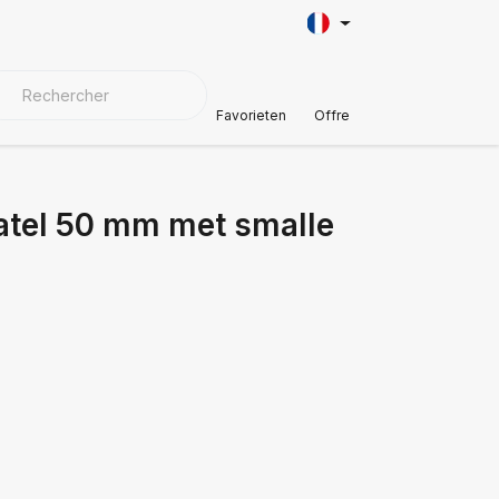
AÎNE
AUTOMOTIVE
MATÉRIAUX DE COUVERTURE
Soutien à
Favorieten
Offre
atel 50 mm met smalle