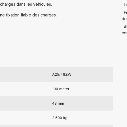
 charges dans les véhicules.
I
E
e fixation fiable des charges.
de
A
cer
A25/48ZW
100 meter
48 mm
2.500 kg