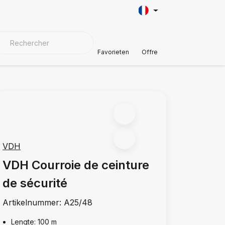
AÎNE
AUTOMOTIVE
MATÉRIAUX DE COUVERTURE
Soutien à
Favorieten
Offre
VDH
VDH Courroie de ceinture
de sécurité
Artikelnummer:
A25/48
Lengte: 100 m