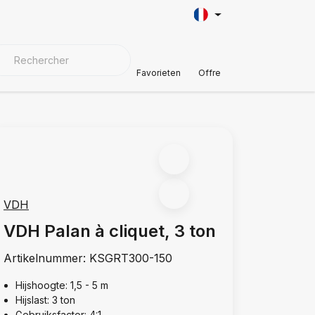
AÎNE
AUTOMOTIVE
MATÉRIAUX DE COUVERTURE
Soutien à
Favorieten
Offre
VDH
VDH Palan à cliquet, 3 ton
Artikelnummer:
KSGRT300-150
Hijshoogte: 1,5 - 5 m
Hijslast: 3 ton
Gebruiksfactor: 4:1