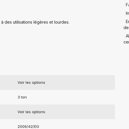
F
I
E
des utilisations légères et lourdes.
de
A
cer
Voir les options
3 ton
Voir les options
2006/42/EG