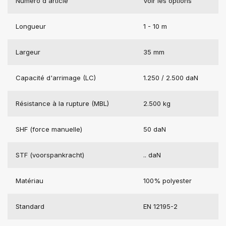
Numéro d'article
Voir les options
Longueur
1 - 10 m
Largeur
35 mm
Capacité d'arrimage (LC)
1.250 / 2.500 daN
Résistance à la rupture (MBL)
2.500 kg
SHF (force manuelle)
50 daN
STF (voorspankracht)
.. daN
Matériau
100% polyester
Standard
EN 12195-2