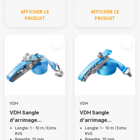
AFFICHER LE
AFFICHER LE
PRODUIT
PRODUIT
VDH
VDH
VDH Sangle
VDH Sangle
d'arrimage
d'arrimage
complète en acier
complète en acier
Lengte: 1 - 10 m / Extra:
Lengte: 1 - 10 m / Extra:
RVS
RVS
inoxydable, 500 kg
inoxydable, 2 500
Breedte: 25 mm
Breedte: 35 mm