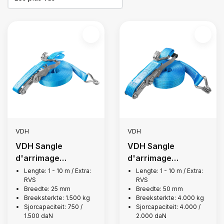
VDH
VDH
VDH Sangle
VDH Sangle
d'arrimage
d'arrimage
complète en acier
complète en acier
Lengte: 1 - 10 m / Extra:
Lengte: 1 - 10 m / Extra:
RVS
RVS
inoxydable, 1 500 kg
inoxydable, 4 000
Breedte: 25 mm
Breedte: 50 mm
kg
Breeksterkte: 1.500 kg
Breeksterkte: 4.000 kg
Sjorcapaciteit: 750 /
Sjorcapaciteit: 4.000 /
1.500 daN
2.000 daN