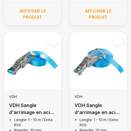
AFFICHER LE
AFFICHER LE
PRODUIT
PRODUIT
VDH
VDH
VDH Sangle
VDH Sangle
d'arrimage en acier
d'arrimage en acier
inoxydable sans fin,
inoxydable sans fin,
Lengte: 1 - 10 m / Extra:
Lengte: 1 - 10 m / Extra:
RVS
RVS
2 500 kg
1 500 kg
Breedte: 35 mm
Breedte: 25 mm