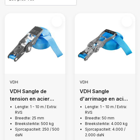
VDH
VDH
VDH Sangle de
VDH Sangle
tension en acier
d'arrimage en acier
inoxydable sans fin,
inoxydable sans fin,
Lengte: 1 - 10 m / Extra:
Lengte: 1 - 10 m / Extra:
RVS
RVS
500 kg
4 000 kg
Breedte: 25 mm
Breedte: 50 mm
Breeksterkte: 500 kg
Breeksterkte: 4.000 kg
Sjorcapaciteit: 250 / 500
Sjorcapaciteit: 4.000 /
daN
2.000 daN