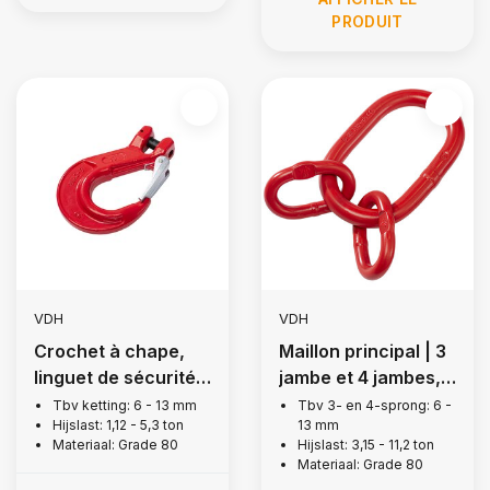
PRODUIT
VDH
VDH
Crochet à chape,
Maillon principal | 3
linguet de sécurité
jambe et 4 jambes,
forgé, grade 80
grade 80
Tbv ketting: 6 - 13 mm
Tbv 3- en 4-sprong: 6 -
Hijslast: 1,12 - 5,3 ton
13 mm
Materiaal: Grade 80
Hijslast: 3,15 - 11,2 ton
Materiaal: Grade 80