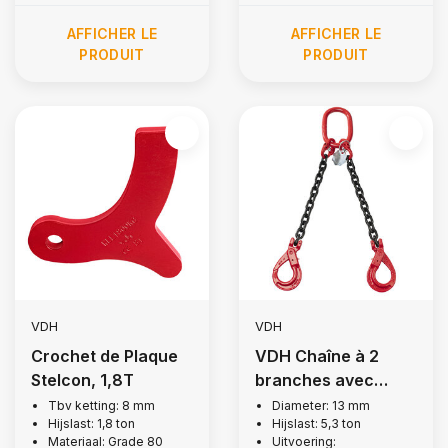
AFFICHER LE
AFFICHER LE
PRODUIT
PRODUIT
VDH
VDH
Crochet de Plaque
VDH Chaîne à 2
Stelcon, 1,8T
branches avec
crochets de
Tbv ketting: 8 mm
Diameter: 13 mm
Hijslast: 1,8 ton
Hijslast: 5,3 ton
sécurité, Ø 13 mm
Materiaal: Grade 80
Uitvoering: