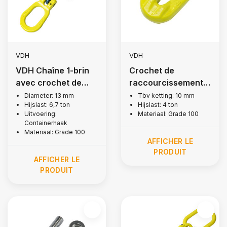
VDH
VDH
VDH Chaîne 1-brin
Crochet de
avec crochet de
raccourcissement +
conteneur, Grade
Dispositif de
Diameter: 13 mm
Tbv ketting: 10 mm
Hijslast: 6,7 ton
Hijslast: 4 ton
100
sécurité grade 100
Uitvoering:
Materiaal: Grade 100
Containerhaak
Materiaal: Grade 100
AFFICHER LE
PRODUIT
AFFICHER LE
PRODUIT