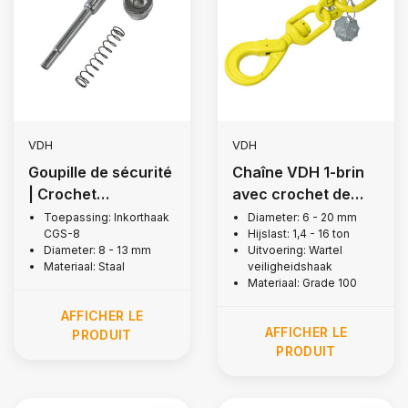
VDH
VDH
Goupille de sécurité
Chaîne VDH 1-brin
| Crochet
avec crochet de
réducteur, Grade
levage pivotant
Toepassing: Inkorthaak
Diameter: 6 - 20 mm
CGS-8
Hijslast: 1,4 - 16 ton
80
avec verrou de
Diameter: 8 - 13 mm
Uitvoering: Wartel
sécurité, Grade 100
Materiaal: Staal
veiligheidshaak
Materiaal: Grade 100
AFFICHER LE
AFFICHER LE
PRODUIT
PRODUIT