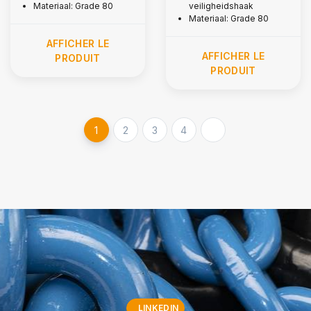
sécurité, Grade 80
Materiaal: Grade 80
veiligheidshaak
Materiaal: Grade 80
AFFICHER LE
AFFICHER LE
PRODUIT
PRODUIT
1
2
3
4
LINKEDIN