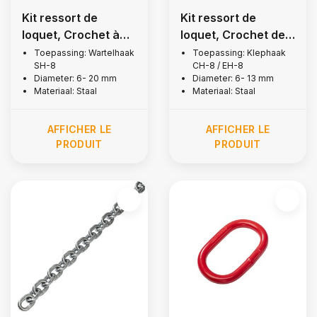
Kit ressort de
Kit ressort de
loquet, Crochet à
loquet, Crochet de
manille pivotant,
levage à chape,
Toepassing: Wartelhaak
Toepassing: Klephaak
SH-8
CH-8 / EH-8
Grade 80 - Copy
Grade 80
Diameter: 6- 20 mm
Diameter: 6- 13 mm
Materiaal: Staal
Materiaal: Staal
AFFICHER LE
AFFICHER LE
PRODUIT
PRODUIT