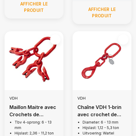
AFFICHER LE
AFFICHER LE
PRODUIT
PRODUIT
VDH
VDH
Maillon Maitre avec
Chaîne VDH 1-brin
Crochets de
avec crochet de
Raccourcissement |
levage pivotant
Tbv 4-sprong: 6 - 13
Diameter: 6 - 13 mm
mm
Hijslast: 1,12 - 5,3 ton
4-brin, Grade 80
avec verrou de
Hijslast: 2,36 - 11,2 ton
Uitvoering: Wartel