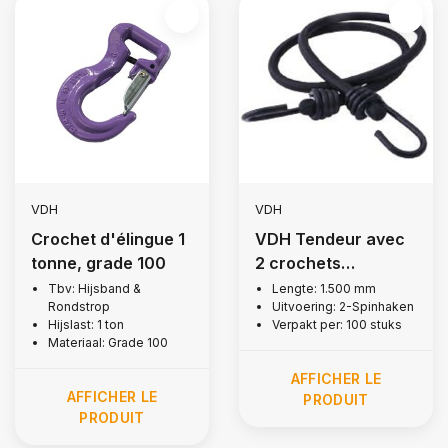
VDH
VDH
Crochet d'élingue 1
VDH Tendeur avec
tonne, grade 100
2 crochets
araignées, 1.500
Tbv: Hijsband &
Lengte: 1.500 mm
Rondstrop
Uitvoering: 2-Spinhaken
mm
Hijslast: 1 ton
Verpakt per: 100 stuks
Materiaal: Grade 100
AFFICHER LE
AFFICHER LE
PRODUIT
PRODUIT