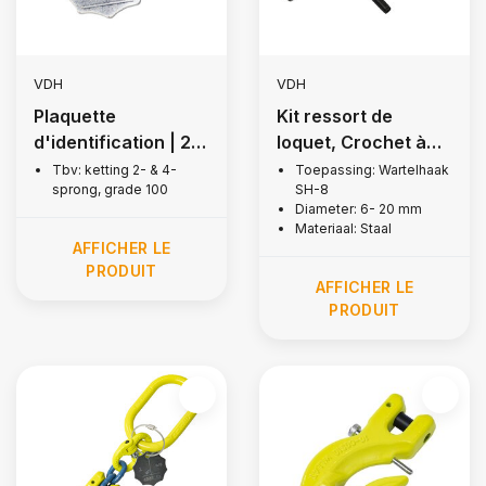
VDH
VDH
Plaquette
Kit ressort de
d'identification | 2-
loquet, Crochet à
& 4-os, Grade 100
manille pivotant,
Tbv: ketting 2- & 4-
Toepassing: Wartelhaak
sprong, grade 100
SH-8
Grade 80
Diameter: 6- 20 mm
Materiaal: Staal
AFFICHER LE
PRODUIT
AFFICHER LE
PRODUIT