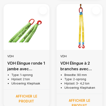
VDH
VDH
VDH Élingue ronde 1
VDH Élingue à 2
jambe avec
branches avec
crochets + linguet,
crochets à rabat, 3
Type: 1-sprong
Breedte: 90 mm
Hijslast: 2 ton
Type: 2-sprong
2 tonne
tonne
Uitvoering: Klephaak
Hijslast: 3- 4,2 ton
Uitvoering: Klephaken
AFFICHER LE
AFFICHER LE
PRODUIT
PRODUIT