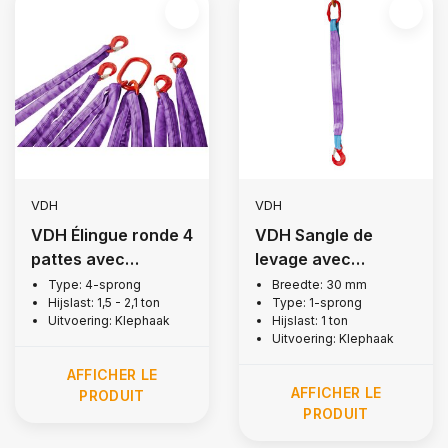
VDH
VDH
VDH Élingue ronde 4
VDH Sangle de
pattes avec
levage avec
crochets + linguet,
crochets à rabat, 1
Type: 4-sprong
Breedte: 30 mm
Hijslast: 1,5 - 2,1 ton
Type: 1-sprong
1,5 tonne
tonne
Uitvoering: Klephaak
Hijslast: 1 ton
Uitvoering: Klephaak
AFFICHER LE
AFFICHER LE
PRODUIT
PRODUIT