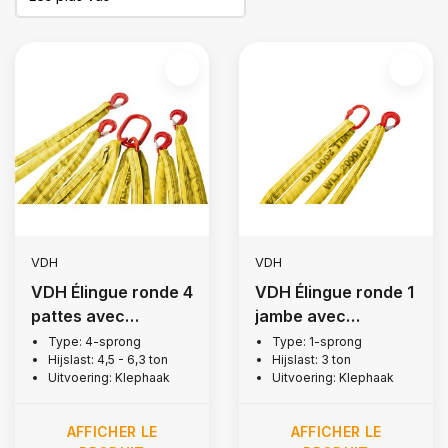
VDH
VDH
VDH Élingue ronde 4
VDH Élingue ronde 1
pattes avec
jambe avec
crochets + linguet,
crochets + linguet,
Type: 4-sprong
Type: 1-sprong
Hijslast: 4,5 - 6,3 ton
Hijslast: 3 ton
4,5 tonne
3 tonne
Uitvoering: Klephaak
Uitvoering: Klephaak
AFFICHER LE
AFFICHER LE