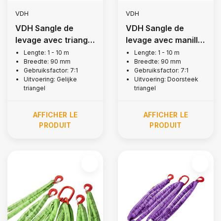
VDH
VDH
VDH Sangle de
VDH Sangle de
levage avec triangle
levage avec manille
égal, 3 tonnes
à enfoncer, 3
Lengte: 1 - 10 m
Lengte: 1 - 10 m
Breedte: 90 mm
Breedte: 90 mm
tonnes
Gebruiksfactor: 7:1
Gebruiksfactor: 7:1
Uitvoering: Gelijke
Uitvoering: Doorsteek
triangel
triangel
AFFICHER LE
AFFICHER LE
PRODUIT
PRODUIT