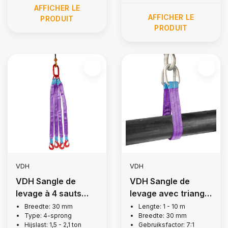
AFFICHER LE
AFFICHER LE
PRODUIT
PRODUIT
VDH
VDH
VDH Sangle de
VDH Sangle de
levage à 4 sauts
levage avec triangle
avec crochets à
égal, 1 tonne
Breedte: 30 mm
Lengte: 1 - 10 m
Type: 4-sprong
Breedte: 30 mm
rabat, 1,5 tonnes
Hijslast: 1,5 - 2,1 ton
Gebruiksfactor: 7:1