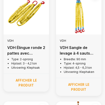
VDH
VDH
VDH Élingue ronde 2
VDH Sangle de
pattes avec
levage à 4 sauts
crochets + linguet,
avec crochets à
Type: 2-sprong
Breedte: 90 mm
Hijslast: 3 - 4,2 ton
Type: 4-sprong
3 tonne
rabat, 4 tonnes
Uitvoering: Klephaak
Hijslast: 4,5 - 6,3 ton
Uitvoering: Klephaken
AFFICHER LE
AFFICHER LE
PRODUIT
PRODUIT