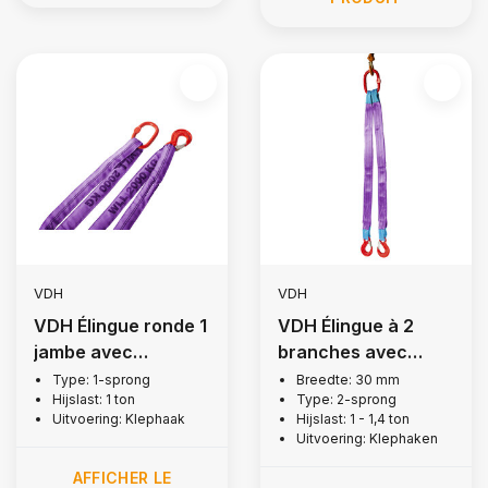
VDH
VDH
VDH Élingue ronde 1
VDH Élingue à 2
jambe avec
branches avec
crochets + linguet, 1
crochets à rabat, 1
Type: 1-sprong
Breedte: 30 mm
Hijslast: 1 ton
Type: 2-sprong
tonne
tonne
Uitvoering: Klephaak
Hijslast: 1 - 1,4 ton
Uitvoering: Klephaken
AFFICHER LE