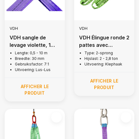
VDH
VDH
VDH sangle de
VDH Élingue ronde 2
levage violette, 1
pattes avec
tonne
crochets + linguet,
Lengte: 0,5 - 10 m
Type: 2-sprong
Breedte: 30 mm
Hijslast: 2 - 2,8 ton
2 tonne
Gebruiksfactor: 7:1
Uitvoering: Klephaak
Uitvoering: Lus-Lus
AFFICHER LE
AFFICHER LE
PRODUIT
PRODUIT