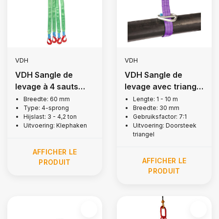
VDH
VDH
VDH Sangle de
VDH Sangle de
levage à 4 sauts
levage avec triangle
avec crochets à
d'emboîtement, 1
Breedte: 60 mm
Lengte: 1 - 10 m
Type: 4-sprong
Breedte: 30 mm
rabat, 3 tonnes
tonne
Hijslast: 3 - 4,2 ton
Gebruiksfactor: 7:1
Uitvoering: Klephaken
Uitvoering: Doorsteek
triangel
AFFICHER LE
AFFICHER LE
PRODUIT
PRODUIT