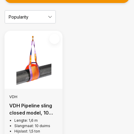
VDH
VDH Pipeline sling
closed model, 10
inch
Lengte: 1,6 m
Slangmaat: 10 duims
Hijslast: 1,5 ton