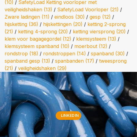
(10)
/
SafetyLoad Ketting voorloper met
veiligheidshaken
(13)
/
SafetyLoad Voorloper
(21)
/
Zware ladingen
(11)
/
eindloos
(30)
/
gesp
(12)
/
hijsketting
(36)
/
hijskettingen
(20)
/
ketting 2-sprong
(21)
/
ketting 4-sprong
(20)
/
ketting viersprong
(20)
/
klem voor bagagegordel
(12)
/
klemsysteem
(13)
/
klemsysteem spanband
(10)
/
moerbout
(12)
/
rondstrop
(18)
/
rondstroppen
(14)
/
spanband
(30)
/
spanband gesp
(13)
/
spanbanden
(17)
/
tweesprong
(21)
/
veiligheidshaken
(29)
LINKEDIN