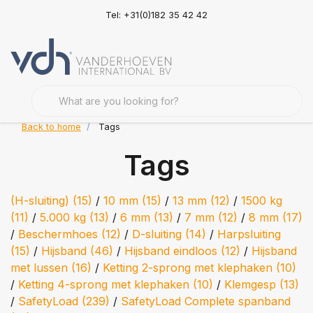
Tel: +31(0)182 35 42 42
Back to home
Tags
Tags
(H-sluiting)
(15)
/
10 mm
(15)
/
13 mm
(12)
/
1500 kg
(11)
/
5.000 kg
(13)
/
6 mm
(13)
/
7 mm
(12)
/
8 mm
(17)
/
Beschermhoes
(12)
/
D-sluiting
(14)
/
Harpsluiting
(15)
/
Hijsband
(46)
/
Hijsband eindloos
(12)
/
Hijsband
met lussen
(16)
/
Ketting 2-sprong met klephaken
(10)
/
Ketting 4-sprong met klephaken
(10)
/
Klemgesp
(13)
/
SafetyLoad
(239)
/
SafetyLoad Complete spanband