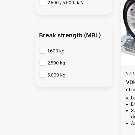
2.500 / 5.000 daN
Break strength (MBL)
1.600 kg
2.500 kg
VDH
5.000 kg
VDH
str
L
B
Sj
d
A