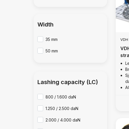
Width
35 mm
VDH
VDH
50 mm
str
L
B
Sj
Lashing capacity (LC)
d
A
800 / 1.600 daN
1.250 / 2.500 daN
2.000 / 4.000 daN