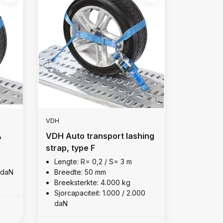
VDH
A
VDH Auto transport lashing
strap, type F
Lengte: R= 0,2 / S= 3 m
0 daN
Breedte: 50 mm
Breeksterkte: 4.000 kg
Sjorcapaciteit: 1.000 / 2.000
daN