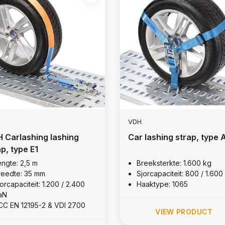
VDH
 Carlashing lashing
Car lashing strap, type 
ap, type E1
engte: 2,5 m
Breeksterkte: 1.600 kg
reedte: 35 mm
Sjorcapaciteit: 800 / 1.60
orcapaciteit: 1.200 / 2.400
Haaktype: 1065
aN
CC EN 12195-2 & VDI 2700
VIEW PRODUCT