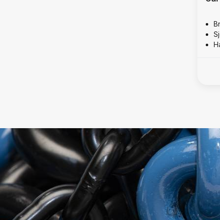
B
S
H