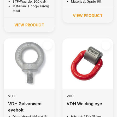
STF-Waarde: 200 daN
Materiaal: Grade 60
Materiaal: Hoogwaardig
staal
VIEW PRODUCT
VIEW PRODUCT
VDH
VDH
VDH Galvanised
VDH Welding eye
eyebolt
Diam. draad: M6 - M16
Hijslast: 1,12 - 15 ton