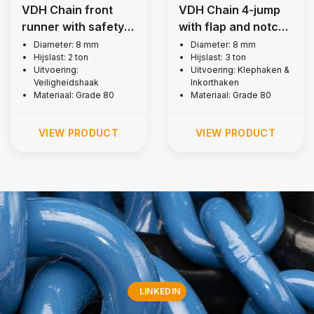
VDH Chain front
VDH Chain 4-jump
runner with safety
with flap and notch
hooks, Ø 8 mm
hooks, Ø 8 mm
Diameter: 8 mm
Diameter: 8 mm
Hijslast: 2 ton
Hijslast: 3 ton
Uitvoering:
Uitvoering: Klephaken &
Veiligheidshaak
Inkorthaken
Materiaal: Grade 80
Materiaal: Grade 80
VIEW PRODUCT
VIEW PRODUCT
LINKEDIN