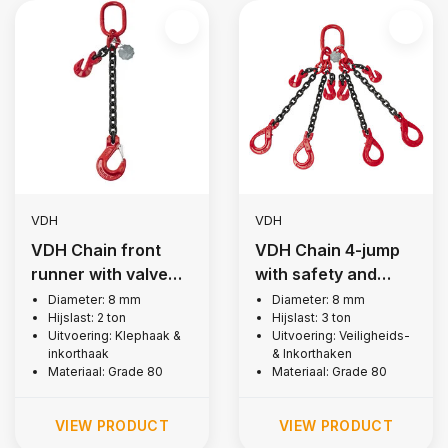
VDH
VDH
VDH Chain front
VDH Chain 4-jump
runner with valve
with safety and
and notch hook, Ø 8
notch hooks, Ø 8
Diameter: 8 mm
Diameter: 8 mm
Hijslast: 2 ton
Hijslast: 3 ton
mm
mm
Uitvoering: Klephaak &
Uitvoering: Veiligheids-
inkorthaak
& Inkorthaken
Materiaal: Grade 80
Materiaal: Grade 80
VIEW PRODUCT
VIEW PRODUCT