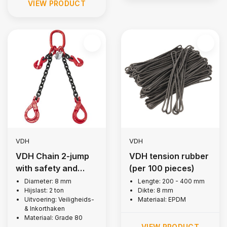
VIEW PRODUCT
VDH
VDH
VDH Chain 2-jump
VDH tension rubber
with safety and
(per 100 pieces)
notch hooks, Ø 8
Diameter: 8 mm
Lengte: 200 - 400 mm
Hijslast: 2 ton
Dikte: 8 mm
mm
Uitvoering: Veiligheids-
Materiaal: EPDM
& Inkorthaken
Materiaal: Grade 80
VIEW PRODUCT