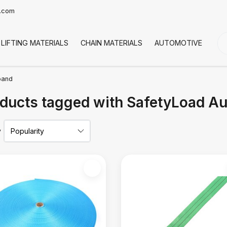
t.com
LIFTING MATERIALS
CHAIN MATERIALS
AUTOMOTIVE
CO
band
ducts tagged with SafetyLoad A
y