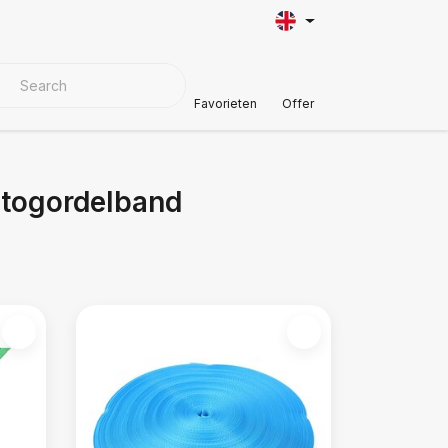
VER MATERIALS
Customer Support
Favorieten
Offer
utogordelband