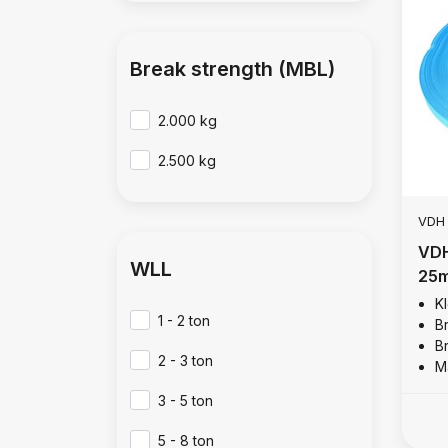
Break strength (MBL)
2.000 kg
2.500 kg
VDH
VDH
WLL
25m
K
1 - 2 ton
B
B
2 - 3 ton
Ma
3 - 5 ton
5 - 8 ton