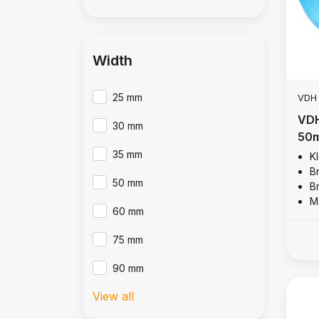
Width
25 mm
VDH
VDH
30 mm
50m
35 mm
K
B
50 mm
B
Ma
60 mm
75 mm
90 mm
View all