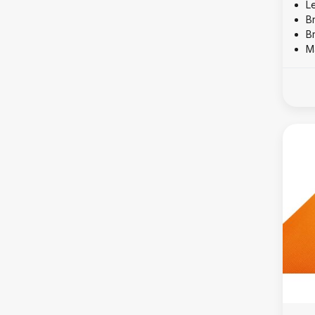
L
B
B
Ma