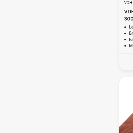
VDH
VDH
300
L
B
B
Ma