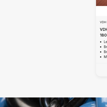
VDH
VDH
180
L
B
B
Ma