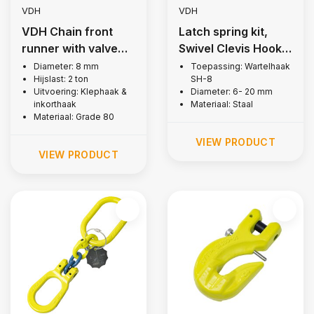
VDH
VDH
VDH Chain front
Latch spring kit,
runner with valve
Swivel Clevis Hook,
and notch hook, Ø 8
Grade 80
Diameter: 8 mm
Toepassing: Wartelhaak
Hijslast: 2 ton
SH-8
mm
Uitvoering: Klephaak &
Diameter: 6- 20 mm
inkorthaak
Materiaal: Staal
Materiaal: Grade 80
VIEW PRODUCT
VIEW PRODUCT