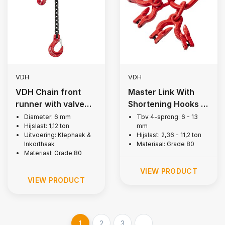
VDH
VDH
VDH Chain front
Master Link With
runner with valve
Shortening Hooks |
and notch hook, Ø 6
4-legs, Grade 80
Diameter: 6 mm
Tbv 4-sprong: 6 - 13
Hijslast: 1,12 ton
mm
mm
Uitvoering: Klephaak &
Hijslast: 2,36 - 11,2 ton
Inkorthaak
Materiaal: Grade 80
Materiaal: Grade 80
VIEW PRODUCT
VIEW PRODUCT
1
2
3